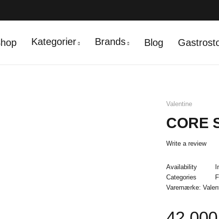
Kategorier
Brands
hop
Blog
Gastrost
Valentine
CORE S
Write a review
Availability
I
Categories
F
Varemærke:
Valen
42.00