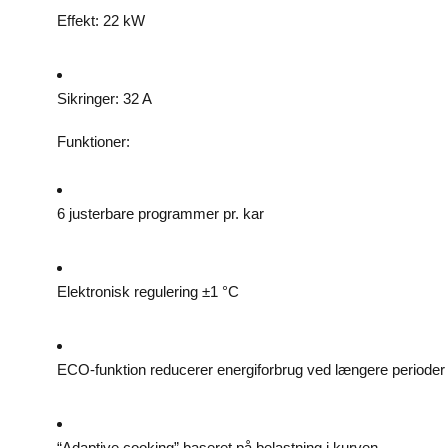
Effekt: 22 kW
Sikringer: 32 A
Funktioner:
6 justerbare programmer pr. kar
Elektronisk regulering ±1 °C
ECO-funktion reducerer energiforbrug ved længere perioder
“Adaptive cooking” baseret på belastning i kurven