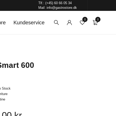
Tlf.: (+45) 60 66 05 34
Mail: info@gastrostore.dk
0
0
ore
Kundeservice
mart 600
n Stock
riture
tine
0,00
kr.